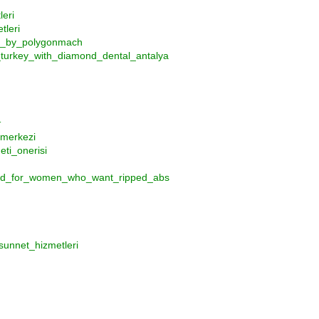
eri
tleri
ns_by_polygonmach
turkey_with_diamond_dental_antalya
т
_merkezi
ti_onerisi
oid_for_women_who_want_ripped_abs
unnet_hizmetleri