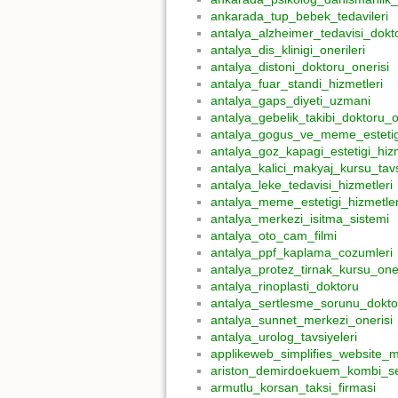
ankarada_tup_bebek_tedavileri
antalya_alzheimer_tedavisi_dokt
antalya_dis_klinigi_onerileri
antalya_distoni_doktoru_onerisi
antalya_fuar_standi_hizmetleri
antalya_gaps_diyeti_uzmani
antalya_gebelik_takibi_doktoru_o
antalya_gogus_ve_meme_estetig
antalya_goz_kapagi_estetigi_hizm
antalya_kalici_makyaj_kursu_tavs
antalya_leke_tedavisi_hizmetleri
antalya_meme_estetigi_hizmetler
antalya_merkezi_isitma_sistemi
antalya_oto_cam_filmi
antalya_ppf_kaplama_cozumleri
antalya_protez_tirnak_kursu_oner
antalya_rinoplasti_doktoru
antalya_sertlesme_sorunu_dokto
antalya_sunnet_merkezi_onerisi
antalya_urolog_tavsiyeleri
applikeweb_simplifies_website_
ariston_demirdoekuem_kombi_se
armutlu_korsan_taksi_firmasi