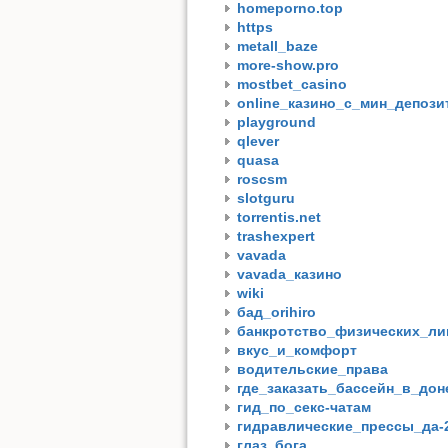
homeporno.top
https
metall_baze
more-show.pro
mostbet_casino
online_казино_с_мин_депози
playground
qlever
quasa
roscsm
slotguru
torrentis.net
trashexpert
vavada
vavada_казино
wiki
бад_orihiro
банкротство_физических_ли
вкус_и_комфорт
водительские_права
где_заказать_бассейн_в_дон
гид_по_секс-чатам
гидравлические_прессы_да-
глаз_бога