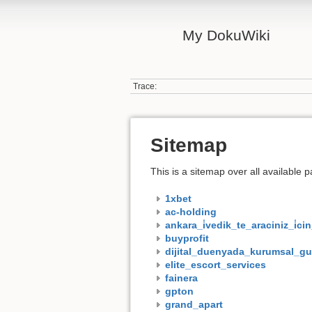
My DokuWiki
Trace:
Sitemap
This is a sitemap over all available
1xbet
ac-holding
ankara_i̇vedik_te_araciniz_i̇
buyprofit
dijital_duenyada_kurumsal_gu
elite_escort_services
fainera
gpton
grand_apart