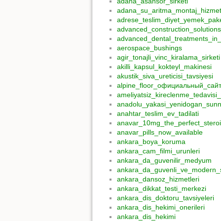
adana_asansor_sirketi
adana_su_aritma_montaj_hizmetl
adrese_teslim_diyet_yemek_pake
advanced_construction_solutio
advanced_dental_treatments_in_
aerospace_bushings
agir_tonajli_vinc_kiralama_sirketi
akilli_kapsul_kokteyl_makinesi
akustik_siva_ureticisi_tavsiyesi
alpine_floor_официальный_сай
ameliyatsiz_kireclenme_tedavisi
anadolu_yakasi_yenidogan_sunne
anahtar_teslim_ev_tadilati
anavar_10mg_the_perfect_ster
anavar_pills_now_available
ankara_boya_koruma
ankara_cam_filmi_urunleri
ankara_da_guvenilir_medyum
ankara_da_guvenli_ve_modern_s
ankara_dansoz_hizmetleri
ankara_dikkat_testi_merkezi
ankara_dis_doktoru_tavsiyeleri
ankara_dis_hekimi_onerileri
ankara_dis_hekimi