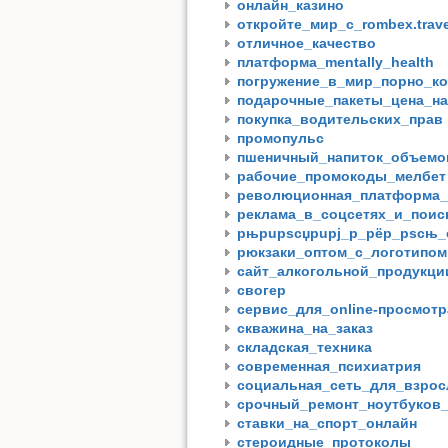
онлайн_казино
откройте_мир_с_rombex.trave
отличное_качество
платформа_mentally_health
погружение_в_мир_порно_ко
подарочные_пакеты_цена_н
покупка_водительских_прав
промопульс
пшеничный_напиток_объемо
рабочие_промокоды_мелбет
революционная_платформа_
реклама_в_соцсетях_и_поис
рњрuрѕсџрuрј_р_рёр_рѕсњ_с
рюкзаки_оптом_с_логотипом
сайт_алкогольной_продукци
свогер
сервис_для_online-просмот
скважина_на_заказ
складская_техника
современная_психиатрия
социальная_сеть_для_взро
срочный_ремонт_ноутбуков
ставки_на_спорт_онлайн
стероидные_протоколы