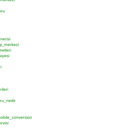
oru
nerisi
i_merkezi
etleri
iyesi
i
ileri
ru_nedir
mobile_conversion
rvisi