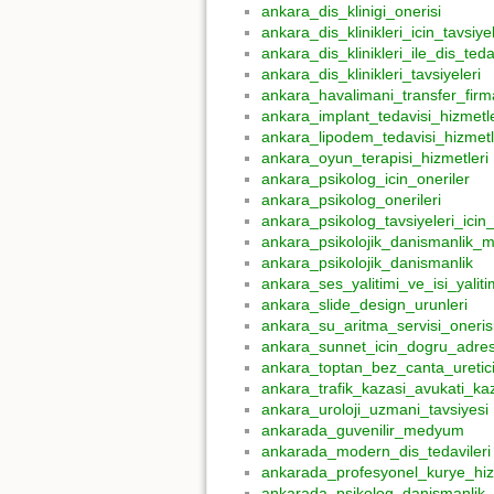
ankara_dis_klinigi_onerisi
ankara_dis_klinikleri_icin_tavsiye
ankara_dis_klinikleri_ile_dis_tedav
ankara_dis_klinikleri_tavsiyeleri
ankara_havalimani_transfer_firm
ankara_implant_tedavisi_hizmetle
ankara_lipodem_tedavisi_hizmetl
ankara_oyun_terapisi_hizmetleri
ankara_psikolog_icin_oneriler
ankara_psikolog_onerileri
ankara_psikolog_tavsiyeleri_icin
ankara_psikolojik_danismanlik_m
ankara_psikolojik_danismanlik
ankara_ses_yalitimi_ve_isi_yaliti
ankara_slide_design_urunleri
ankara_su_aritma_servisi_oneris
ankara_sunnet_icin_dogru_adre
ankara_toptan_bez_canta_uretici
ankara_trafik_kazasi_avukati_ka
ankara_uroloji_uzmani_tavsiyesi
ankarada_guvenilir_medyum
ankarada_modern_dis_tedavileri
ankarada_profesyonel_kurye_hiz
ankarada_psikolog_danismanlik