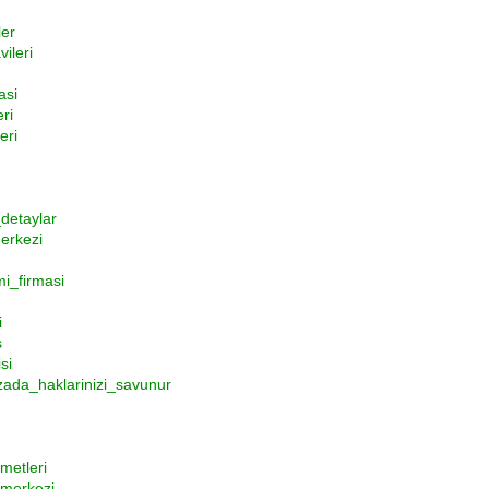
ler
ileri
asi
ri
eri
_detaylar
erkezi
mi_firmasi
i
s
si
zada_haklarinizi_savunur
metleri
_merkezi