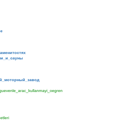
ne
аменитостях
ни_и_сауны
ий_моторный_завод
e_guevenle_arac_kullanmayi_oegren
tleri