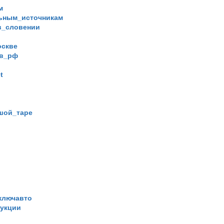
м
ьным_источникам
в_словении
оскве
_в_рф
t
шой_таре
ключавто
укции