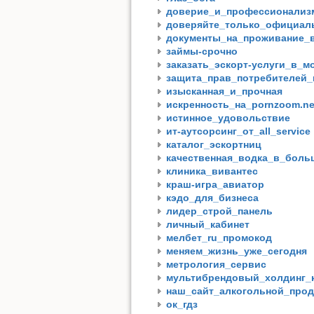
доверие_и_профессионализ
доверяйте_только_официал
документы_на_проживание_
займы-срочно
заказать_эскорт-услуги_в_м
защита_прав_потребителей
изысканная_и_прочная
искренность_на_pornzoom.ne
истинное_удовольствие
ит-аутсорсинг_от_all_service
каталог_эскортниц
качественная_водка_в_боль
клиника_вивантес
краш-игра_авиатор
кэдо_для_бизнеса
лидер_строй_панель
личный_кабинет
мелбет_ru_промокод
меняем_жизнь_уже_сегодня
метрология_сервис
мультибрендовый_холдинг_
наш_сайт_алкогольной_прод
ок_гдз