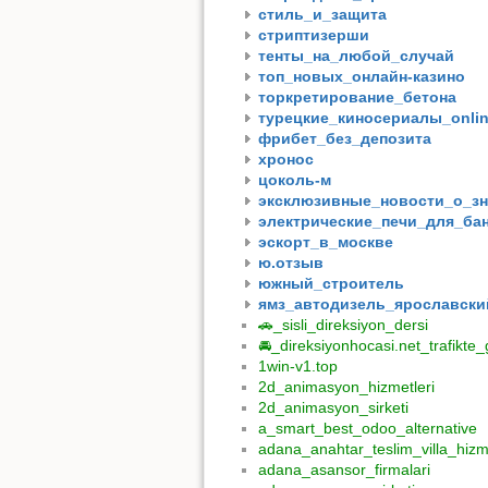
стиль_и_защита
стриптизерши
тенты_на_любой_случай
топ_новых_онлайн-казино
торкретирование_бетона
турецкие_киносериалы_onli
фрибет_без_депозита
хронос
цоколь-м
эксклюзивные_новости_о_зн
электрические_печи_для_ба
эскорт_в_москве
ю.отзыв
южный_строитель
ямз_автодизель_ярославск
🚗_sisli_direksiyon_dersi
🚘_direksiyonhocasi.net_trafikt
1win-v1.top
2d_animasyon_hizmetleri
2d_animasyon_sirketi
a_smart_best_odoo_alternative
adana_anahtar_teslim_villa_hizme
adana_asansor_firmalari