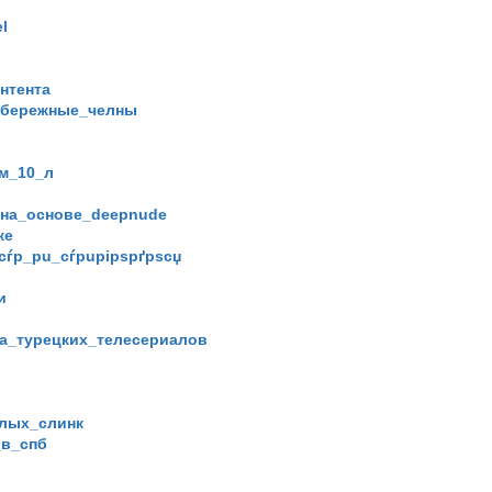
l
нтента
абережные_челны
м_10_л
на_основе_deepnude
ке
ѓр_рu_сѓрuрірѕрґрѕсџ
и
ра_турецких_телесериалов
слых_слинк
_в_спб