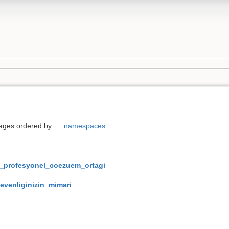
 pages ordered by
namespaces
.
cin_profesyonel_coezuem_ortagi
evenliginizin_mimari